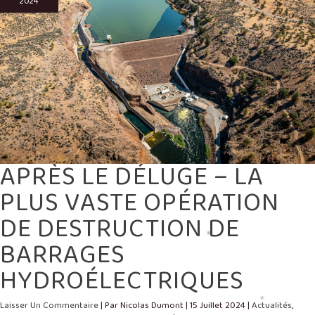
2024
VASTE
OPÉRATION
DE
DESTRUCTION
DE
BARRAGES
HYDROÉLECTRIQUES
APRÈS LE DÉLUGE – LA
PLUS VASTE OPÉRATION
DE DESTRUCTION DE
BARRAGES
HYDROÉLECTRIQUES
Laisser Un Commentaire
| Par
Nicolas Dumont
|
15 Juillet 2024
|
Actualités
,