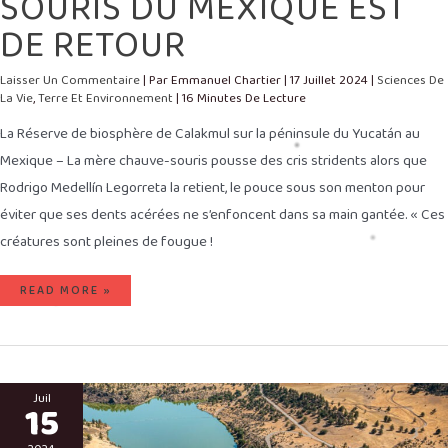
SOURIS DU MEXIQUE EST
DE RETOUR
Laisser Un Commentaire
| Par
Emmanuel Chartier
|
17 Juillet 2024
|
Sciences De
La Vie
,
Terre Et Environnement
|
16 Minutes De Lecture
La Réserve de biosphère de Calakmul sur la péninsule du Yucatán au
Mexique – La mère chauve-souris pousse des cris stridents alors que
Rodrigo Medellín Legorreta la retient, le pouce sous son menton pour
éviter que ses dents acérées ne s’enfoncent dans sa main gantée. « Ces
créatures sont pleines de fougue !
READ MORE »
APRÈS
LE
Juil
15
DÉLUGE
–
LA
PLUS