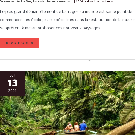
Sciences De La Vie
,
Terre Et Environnement
|
17 Minutes De Lecture
Le plus grand démantèlement de barrages au monde est sur le point de
commencer. Les écologistes spécialisés dans la restauration de la nature
s’apprêtent à métamorphoser ces nouveaux paysages.
READ MORE »
PATROUILLES
SUR
Juil
13
LES
CÔTES
DE
L’ATLANTIQUE
2024