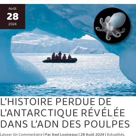
L’HISTOIRE
PERDUE
Août
28
DE
L’ANTARCTIQUE
RÉVÉLÉE
DANS
2024
L’ADN
DES
POULPES
L’HISTOIRE PERDUE DE
L’ANTARCTIQUE RÉVÉLÉE
DANS L’ADN DES POULPES
Laisser Un Commentaire
| Par
Axel Louineaux
|
28 Août 2024
|
Actualités
,