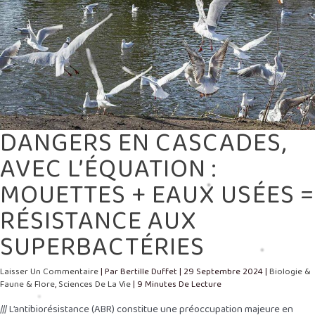
=
RÉSISTANCE
AUX
SUPERBACTÉRIES
DANGERS EN CASCADES,
AVEC L’ÉQUATION :
MOUETTES + EAUX USÉES =
RÉSISTANCE AUX
SUPERBACTÉRIES
Laisser Un Commentaire
| Par
Bertille Duffet
|
29 Septembre 2024
|
Biologie &
Faune & Flore
,
Sciences De La Vie
|
9 Minutes De Lecture
/// L’antibiorésistance (ABR) constitue une préoccupation majeure en