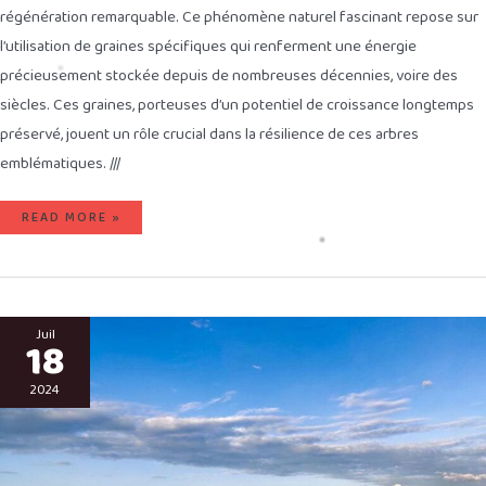
régénération remarquable. Ce phénomène naturel fascinant repose sur
l’utilisation de graines spécifiques qui renferment une énergie
précieusement stockée depuis de nombreuses décennies, voire des
siècles. Ces graines, porteuses d’un potentiel de croissance longtemps
préservé, jouent un rôle crucial dans la résilience de ces arbres
emblématiques. ///
READ MORE »
L’INDE
SAIT
Juil
18
COMMENT
FAIRE
FACE
AU
2024
RÉCHAUFFEMENT
CLIMATIQUE
EN
ADOPTANT
LES
MEILLEURS
ISOLATIONS
THERMIQUES