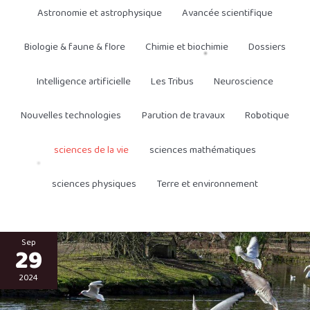
Astronomie et astrophysique
Avancée scientifique
Biologie & faune & flore
Chimie et biochimie
Dossiers
Intelligence artificielle
Les Tribus
Neuroscience
Nouvelles technologies
Parution de travaux
Robotique
sciences de la vie
sciences mathématiques
sciences physiques
Terre et environnement
DANGERS
EN
Sep
29
CASCADES,
AVEC
L’ÉQUATION
:
2024
MOUETTES
+
EAUX
USÉES