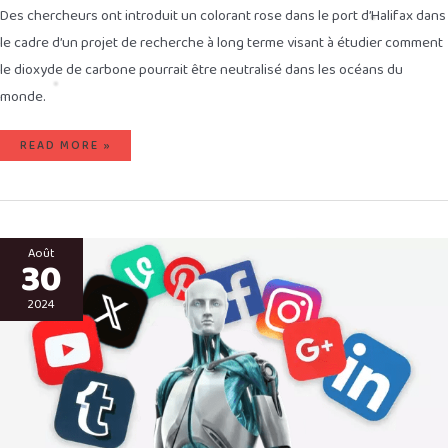
Des chercheurs ont introduit un colorant rose dans le port d’Halifax dans
le cadre d’un projet de recherche à long terme visant à étudier comment
le dioxyde de carbone pourrait être neutralisé dans les océans du
monde.
READ MORE »
COMMENT
L’IA
Août
30
POURRA
“REMPLACER”
NOS
INFLUENCEURS.
2024