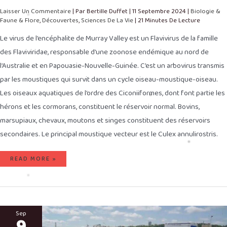
Laisser Un Commentaire
| Par
Bertille Duffet
|
11 Septembre 2024
|
Biologie &
Faune & Flore
,
Découvertes
,
Sciences De La Vie
|
21 Minutes De Lecture
Le virus de l’encéphalite de Murray Valley est un Flavivirus de la famille
des Flaviviridae, responsable d’une zoonose endémique au nord de
l’Australie et en Papouasie-Nouvelle-Guinée. C’est un arbovirus transmis
par les moustiques qui survit dans un cycle oiseau-moustique-oiseau.
Les oiseaux aquatiques de l’ordre des Ciconiiformes, dont font partie les
hérons et les cormorans, constituent le réservoir normal. Bovins,
marsupiaux, chevaux, moutons et singes constituent des réservoirs
secondaires. Le principal moustique vecteur est le Culex annulirostris.
READ MORE »
LES
OCÉANS
Sep
9
POURRAIENT
ASSUMER