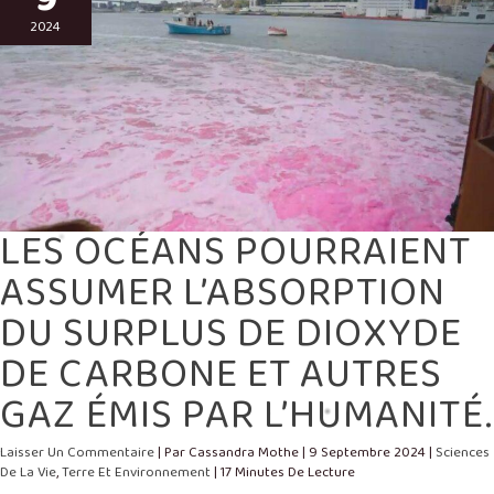
L’ABSORPTION
DU
2024
SURPLUS
DE
DIOXYDE
DE
CARBONE
ET
AUTRES
GAZ
ÉMIS
PAR
L’HUMANITÉ.
LES OCÉANS POURRAIENT
ASSUMER L’ABSORPTION
DU SURPLUS DE DIOXYDE
DE CARBONE ET AUTRES
GAZ ÉMIS PAR L’HUMANITÉ.
Laisser Un Commentaire
| Par
Cassandra Mothe
|
9 Septembre 2024
|
Sciences
De La Vie
,
Terre Et Environnement
|
17 Minutes De Lecture