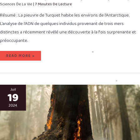
Sciences De La Vie
|
7 Minutes De Lecture
Résumé : La pieuvre de Turquet habite les environs de l’Antarctique.
L’analyse de l’ADN de quelques individus provenant de trois mers
distinctes a récemment révélé une découverte à la fois surprenante et
préoccupante.
READ MORE »
UNE
FORÊT
Juil
19
DE
TRÈS
VIEUX
SÉQUOIAS
2024
SE
REMET
D’UN
INCENDIE.
ON
PEUT
DÉJÀ
Y
VOIR
POUSSER