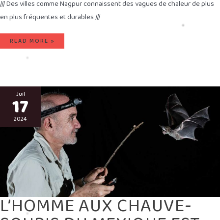
/// Des villes comme Nagpur connaissent des vagues de chaleur de plus
en plus fréquentes et durables ///
READ MORE »
L’HOMME
AUX
Juil
17
CHAUVE-
SOURIS
DU
MEXIQUE
2024
EST
DE
RETOUR
L’HOMME AUX CHAUVE-