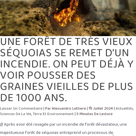
DES
GRAINES
VIEILLES
DE
PLUS
DE
1000
ANS.
UNE FORÊT DE TRÈS VIEUX
SÉQUOIAS SE REMET D’UN
INCENDIE. ON PEUT DÉJÀ Y
VOIR POUSSER DES
GRAINES VIEILLES DE PLUS
DE 1000 ANS.
Laisser Un Commentaire
| Par
Alessandro Lettiere
|
19 Juillet 2024
|
Actualités
,
Sciences De La Vie
,
Terre Et Environnement
|
5 Minutes De Lecture
/// Après avoir été ravagée par un incendie de forêt dévastateur, une
majestueuse forêt de séquoias entreprend un processus de