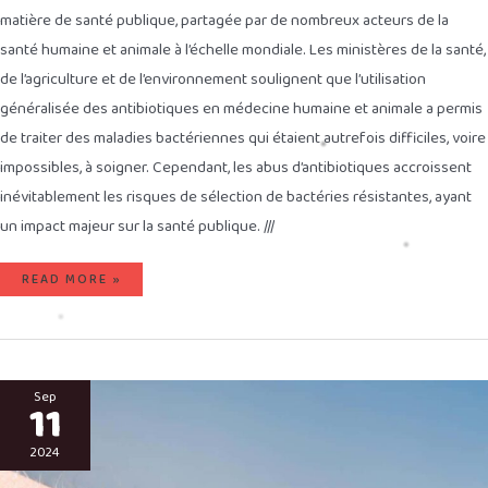
matière de santé publique, partagée par de nombreux acteurs de la
santé humaine et animale à l’échelle mondiale. Les ministères de la santé,
de l’agriculture et de l’environnement soulignent que l’utilisation
généralisée des antibiotiques en médecine humaine et animale a permis
de traiter des maladies bactériennes qui étaient autrefois difficiles, voire
impossibles, à soigner. Cependant, les abus d’antibiotiques accroissent
inévitablement les risques de sélection de bactéries résistantes, ayant
un impact majeur sur la santé publique. ///
READ MORE »
APPARITION
DE
Sep
11
L’ENCÉPHALITE
DE
MURRAY
VALLEY
2024
EN
AUSTRALIE,
TRANSMISE