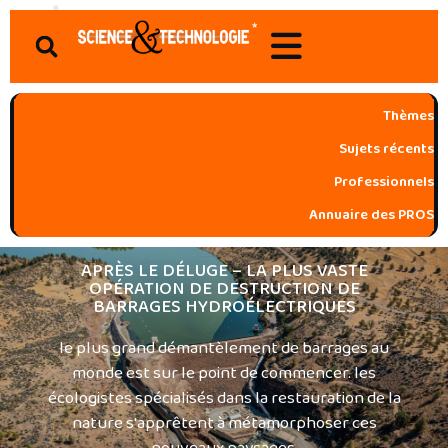
Aller
Search
au
contenu
Thèmes
Sujets récents
Professionnels
Annuaire des PROS
APRÈS LE DÉLUGE – LA PLUS VASTE
OPÉRATION DE DESTRUCTION DE
BARRAGES HYDROÉLECTRIQUES
le plus grand démantèlement de barrages au
monde est sur le point de commencer. les
écologistes spécialisés dans la restauration de la
nature s'apprêtent à métamorphoser ces
nouveaux paysages.