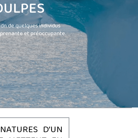
OULPES
'adn de quelques individus
urprenante et préoccupante.
NATURES D’UN