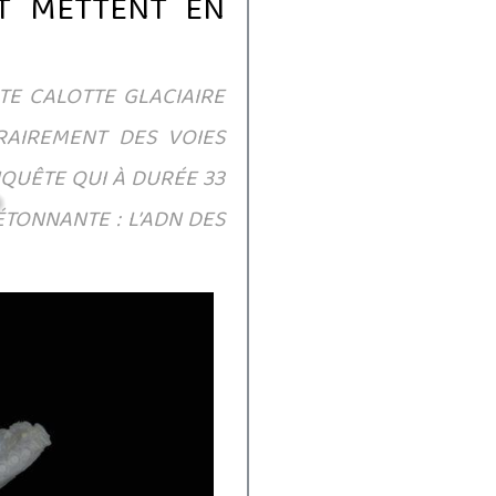
T METTENT EN
STE CALOTTE GLACIAIRE
RAIREMENT DES VOIES
QUÊTE QUI À DURÉE 33
TONNANTE : L’ADN DES