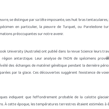
euvre, se distingue par sa tête imposante, ses huit bras tentaculaires,
spécimen en particulier, la pieuvre de Turquet, ou Pareledone tu
ormations préoccupantes sur notre avenir.
ok University (Australie) ont publié dans la revue Science leurs tr
a région antarctique. Leur analyse de l’ADN de spécimens prove
vélé des échanges de matériel génétique pendant la dernière période
arées par la glace. Ces découvertes suggèrent l’existence de voi
iques indiquent que l’effondrement probable de la calotte glaciair
. À cette époque, les températures terrestres étaient estimées à êt