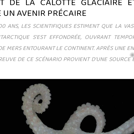
T DE LA CALOTTE GLACIAIRE E
 UN AVENIR PRÉCAIRE
00 ANS, LES SCIENTIFIQUES ESTIMENT QUE LA VA
NTARCTIQUE S’EST EFFONDRÉE, OUVRANT TEMPO
 DE MERS ENTOURANT LE CONTINENT. APRÈS UNE EN
REUVE DE CE SCÉNARIO PROVIENT D’UNE SOURCE É