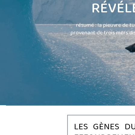
RÉVÉL
résumé : la pieuvre de tu
provenant de trois mers di
LES GÈNES D