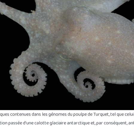
iques contenues dans les génomes du poulpe de Turquet, tel que celui-
on passée d’une calotte glaciaire antarctique et, par conséquent, anti