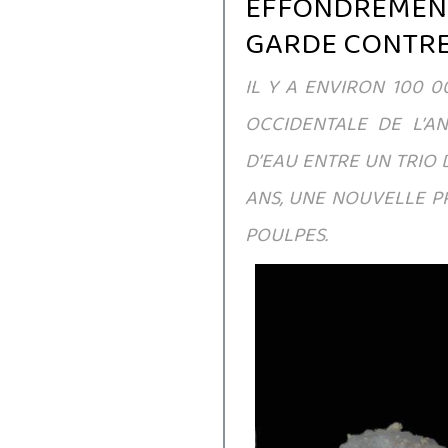
EFFONDREMEN
GARDE CONTRE
IL Y A ENVIRON 100 0
OCCIDENTALE DE L’A
D’EAU ENTRE UN TRIO
ANS, UNE NOUVELLE P
POULPES.