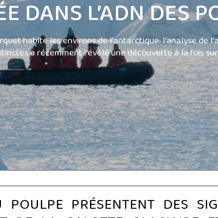
ÉE DANS L’ADN DES P
rquet habite les environs de l'antarctique. l'analyse de l
stinctes a récemment révélé une découverte à la fois s
U POULPE PRÉSENTENT DES SIG