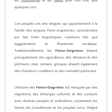
les
Oudmourtes
et les
Samis
, pour n’en citer que
quelques-uns.
Ces peuples ont des langues qui appartiennent à la
famille des langues finno-ougriennes, caractérisées
par des traits linguistiques communs tels que
l’agglutination et l’harmonie vocalique.
Traditionnellement, les
Finno-Ougriens
étaient
principalement des agriculteurs, des éleveurs et des
pêcheurs, mais certains groupes étaient également
des chasseurs-cueilleurs ou des nomades pastoraux.
L’histoire des
Finno-Ougriens
est marquée par des
migrations, des échanges culturels et des contacts
avec d’autres peuples et civilisations, notamment les
Slaves, les Scandinaves et les peuples turcs. Malgré