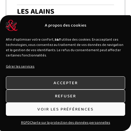
LES ALAINS
A propos des cookies
Afin d'optimiser votre confort,
S&T
utilise des cookies. En acceptant ces
technologies, vous consentez au traitement de vos données de navigation
et la gestion de vos identifiants. Le refus du consentement peut affecter
certaines fonctionnalités.
Gérer les services
ACCEPTER
Les
Alains
étaient un peuple nomade indo-européen
REFUSER
qui a émergé dans les steppes de la région de l’Asie
centrale et de l’Europe orientale au cours de
VOIR LES PRÉFÉRENCES
l’Antiquité tardive. Ils étaient étroitement liés aux
Sarmates et ont souvent été mentionnés dans les
RGPD
Charte sur la protection des données personnelles