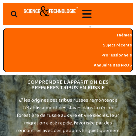
Aller
Search
au
contenu
Thèmes
Sujets récents
Professionnels
Annuaire des PROS
COMPRENDRE L’APPARITION DES
PREMIÈRES TRIBUS EN RUSSIE
/// les origines des tribus russes remontent à
l'établissement des slaves dans la région
forestière de russie aux viie et viiie siècles. leur
migration a été rapide, favorisée par des
rencontres avec des peuples linguistiquement