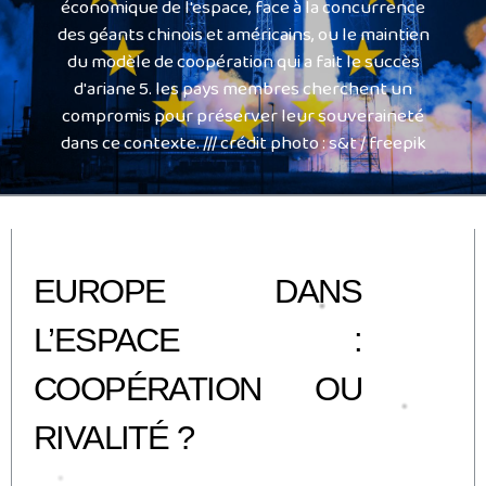
économique de l'espace, face à la concurrence
des géants chinois et américains, ou le maintien
du modèle de coopération qui a fait le succès
d'ariane 5. les pays membres cherchent un
compromis pour préserver leur souveraineté
dans ce contexte. /// crédit photo : s&t / freepik
EUROPE DANS
L’ESPACE :
COOPÉRATION OU
RIVALITÉ ?