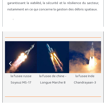
garantissant la viabilité, la sécurité et la résilience du secteur,
notamment en ce qui concerne la gestion des débris spatiaux.
la fusee russe
la fusee de chine -
la fusee Inde
l
Soyouz MS-17
Longue Marche 8
Chandrayaan-3
u