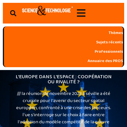
Aller
Search
au
contenu
Thèmes
Sujets récents
Professionnels
Annuaire des PROS
L’EUROPE DANS L’ESPACE : COOPÉRATION
OU RIVALITÉ ?
/// la réunion de novembre 2023 à séville a été
cruciale pour l'avenir du secteur spatial
européen, confronté à une crise des lanceurs.
l'ue s'interroge sur le choix à faire entre
l'adoption du modèle compétitif de la guerre