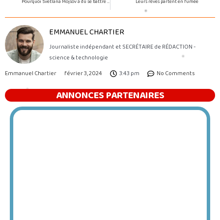
Pourquoi Svetlana Mojsov à dû se battre pour être reconnue ? Après avoir été la pionnière dans le développement de médicaments contre l’obésité !
Leurs rêves partent en fumée
EMMANUEL CHARTIER
Journaliste indépendant et SECRÉTAIRE de RÉDACTION -
science & technologie
Emmanuel Chartier
février 3, 2024
3:43 pm
No Comments
ANNONCES PARTENAIRES