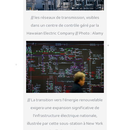
/// les réseaux de transmission, visibles
dans un centre de contrôle géré par la
Hawaiian Electric Company /// Photo : Alamy
/// La transition vers l'énergie renouvelable
exigera une expansion significative de
l'infrastructure électrique nationale,
illustrée par cette sous-station à New York