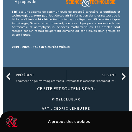
A propos de
S&T
est une agence de communiqués de presse à caractère scientifique et
technologique, ayant pour but de couvrir l’information dans les secteurs de la
Biologie, Chimie et biochimie, Neuroscience, Intelligence artificielle, Robotique,
Archéologie, Terre et environnement, sciences physiques, sciences de la vie,
Astronomie et astrophysique, sciences mathématiques. Les articles sont
rédigés par un réseau d’expert du domaine ou sont issues d’un groupe de
scientifiques.
2019 – 2025 – Tous droits réservés. ©
Prev
N
PRÉCÈDENT
SUIVANT
Comment l’IA pourra “remplacer” nos influenceurs.
L’avenir de la robotique : Comment les robots vont-ils changer le monde ?
CE SITE EST SOUTENUS PAR :
PIXELCLUB.FR
ART : CEDRIC LENEUTRE
AGENCE ODD
A propos des cookies
INSTITUT DE L'IA