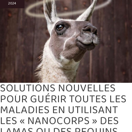
LES
2024
MALADIES
EN
UTILISANT
LES
« NANOCORPS »
DES
LAMAS
OU
DES
REQUINS
SOLUTIONS NOUVELLES
POUR GUÉRIR TOUTES LES
MALADIES EN UTILISANT
LES « NANOCORPS » DES
LAMAS OU DES REQUINS