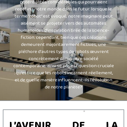
potentialités considérables qui pourraient
redéfinir notre monde dans le futur. lorsque le
terme "robot" est évoqué, notre imaginaire peut
aisément se projeter vers des automates
humanoïdes d'inspiration tirée de la science-
fiction. cependant, bien que ces créations
demeurent majoritairement fictives, une
pléthore d'autres types de robots œuvrent
concrètement dans notre société
contemporaine. ainsi se pose la question cruciale
: qu'est-ce que les robots incarnent réellement,
et de quelle manière influencent-ils l'évolution
de notre planète?
L’AVENIR DE LA