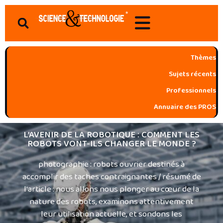
Aller
Search
au
contenu
Thèmes
Sujets récents
Professionnels
Annuaire des PROS
L’AVENIR DE LA ROBOTIQUE : COMMENT LES
ROBOTS VONT-ILS CHANGER LE MONDE ?
photographie : robots ouvrier destinés à
accomplir des taches contraignantes / résumé de
l'article : nous allons nous plonger au cœur de la
nature des robots, examinons attentivement
leur utilisation actuelle, et sondons les