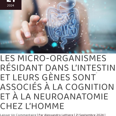
DANS
L’INTESTIN
2024
ET
LEURS
GÈNES
SONT
ASSOCIÉS
À
LA
COGNITION
ET
À
LA
NEUROANATOMIE
CHEZ
L’HOMME
LES MICRO-ORGANISMES
RÉSIDANT DANS L’INTESTIN
ET LEURS GÈNES SONT
ASSOCIÉS À LA COGNITION
ET À LA NEUROANATOMIE
CHEZ L’HOMME
Laisser Un Commentaire
| Par
Alessandro Lettiere
|
21 Septembre 2024
|