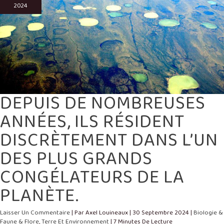
RÉSIDENT
2024
DISCRÈTEMENT
DANS
L’UN
DES
PLUS
GRANDS
CONGÉLATEURS
DE
LA
PLANÈTE.
DEPUIS DE NOMBREUSES
ANNÉES, ILS RÉSIDENT
DISCRÈTEMENT DANS L’UN
DES PLUS GRANDS
CONGÉLATEURS DE LA
PLANÈTE.
Laisser Un Commentaire
| Par
Axel Louineaux
|
30 Septembre 2024
|
Biologie &
Faune & Flore
,
Terre Et Environnement
|
7 Minutes De Lecture