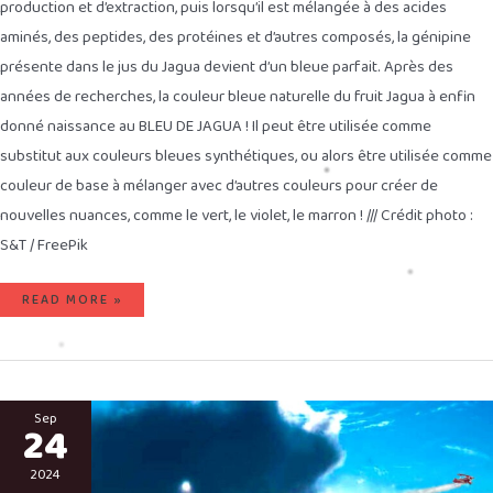
production et d’extraction, puis lorsqu’il est mélangée à des acides
aminés, des peptides, des protéines et d’autres composés, la génipine
présente dans le jus du Jagua devient d’un bleue parfait. Après des
années de recherches, la couleur bleue naturelle du fruit Jagua à enfin
donné naissance au BLEU DE JAGUA ! Il peut être utilisée comme
substitut aux couleurs bleues synthétiques, ou alors être utilisée comme
couleur de base à mélanger avec d’autres couleurs pour créer de
nouvelles nuances, comme le vert, le violet, le marron ! /// Crédit photo :
S&T / FreePik
READ MORE »
ÉMIRATS
VS
Sep
24
CHINE
–
LES
FABRICANTS
2024
DE
PLUIE