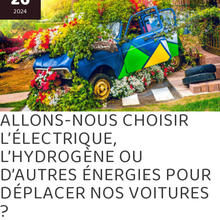
L’HYDROGÈNE
OU
2024
D’AUTRES
ÉNERGIES
POUR
DÉPLACER
NOS
VOITURES
?
ALLONS-NOUS CHOISIR
L’ÉLECTRIQUE,
L’HYDROGÈNE OU
D’AUTRES ÉNERGIES POUR
DÉPLACER NOS VOITURES
?