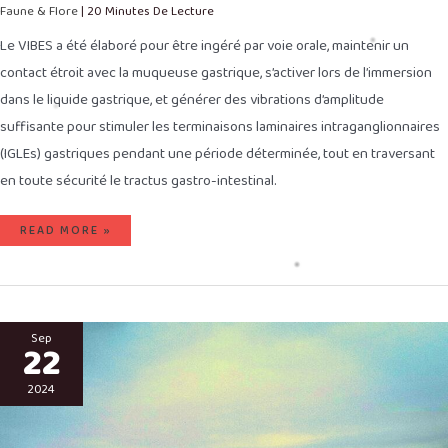
Faune & Flore
|
20 Minutes De Lecture
Le VIBES a été élaboré pour être ingéré par voie orale, maintenir un
contact étroit avec la muqueuse gastrique, s’activer lors de l’immersion
dans le liquide gastrique, et générer des vibrations d’amplitude
suffisante pour stimuler les terminaisons laminaires intraganglionnaires
(IGLEs) gastriques pendant une période déterminée, tout en traversant
en toute sécurité le tractus gastro-intestinal.
READ MORE »
ENFOUISSEMENT
SOUS
Sep
22
LA
MER
DE
MATIÈRES
2024
ORGANIQUES
COMPOSÉ
DE
COPEAUX
DE
BOIS