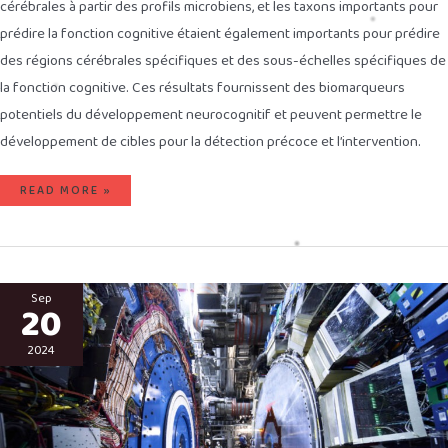
cérébrales à partir des profils microbiens, et les taxons importants pour
prédire la fonction cognitive étaient également importants pour prédire
des régions cérébrales spécifiques et des sous-échelles spécifiques de
la fonction cognitive. Ces résultats fournissent des biomarqueurs
potentiels du développement neurocognitif et peuvent permettre le
développement de cibles pour la détection précoce et l’intervention.
READ MORE »
LE
PLUS
Sep
20
GRAND
COLLISIONNEUR
DE
HADRONS
2024
ATLAS
POURRAIT
PROCHAINEMENT
GÉNÉRER
DE
LA
MATIÈRE
NOIRE
SOUS