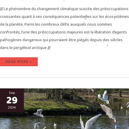
/// Le phénomène du changement climatique suscite des préoccupations
croissantes quant à ses conséquences potentielles sur les écosystèmes
de la planète. Parmi les nombreux défis auxquels nous sommes
confrontés, l’une des préoccupations majeures est la libération d’agents
pathogènes dangereux qui pourraient être piégés depuis des siècles
dans le pergélisol arctique ///
READ MORE »
DANGERS
EN
Sep
29
CASCADES,
AVEC
L’ÉQUATION
:
2024
MOUETTES
+
EAUX
USÉES
=
RÉSISTANCE
AUX