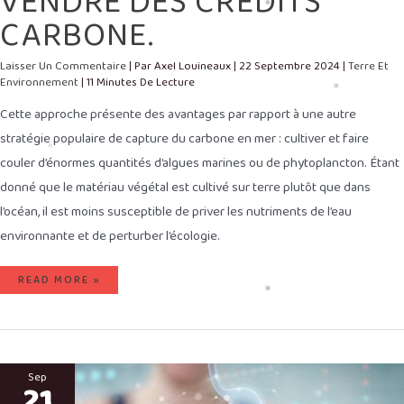
VENDRE DES CRÉDITS
CARBONE.
Laisser Un Commentaire
| Par
Axel Louineaux
|
22 Septembre 2024
|
Terre Et
Environnement
|
11 Minutes De Lecture
Cette approche présente des avantages par rapport à une autre
stratégie populaire de capture du carbone en mer : cultiver et faire
couler d’énormes quantités d’algues marines ou de phytoplancton. Étant
donné que le matériau végétal est cultivé sur terre plutôt que dans
l’océan, il est moins susceptible de priver les nutriments de l’eau
environnante et de perturber l’écologie.
READ MORE »
LES
MICRO-
Sep
21
ORGANISMES
RÉSIDANT