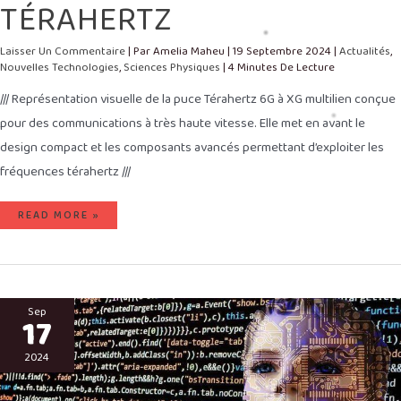
TÉRAHERTZ
Laisser Un Commentaire
| Par
Amelia Maheu
|
19 Septembre 2024
|
Actualités
,
Nouvelles Technologies
,
Sciences Physiques
|
4 Minutes De Lecture
/// Représentation visuelle de la puce Térahertz 6G à XG multilien conçue
pour des communications à très haute vitesse. Elle met en avant le
design compact et les composants avancés permettant d’exploiter les
fréquences térahertz ///
READ MORE »
COMMENT
L’INTELLIGENCE
Sep
17
ARTIFICIELLE
NOUS
AIDE
À
2024
MIEUX
COMPRENDRE
L’HISTOIRE
DE
L’ART