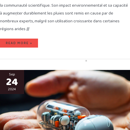
la communauté scientifique. Son impact environnemental et sa capacité
à augmenter durablement les pluies sont remis en cause par de
nombreux experts, malgré son utilisation croissante dans certaines
régions arides ///
READ MORE »
UNE
CAPSULE
Sep
24
VIBRANTE,
AGISSANT
SUR
L’ESTOMAC
2024
POUR
INDUIRE
UNE
SENSATION
DE
SATIÉTÉ,
FAVORISE
LA
PERTE
DE
POIDS
EN
SIMULANT