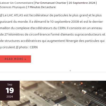
Laisser Un Commentaire
| Par
Emmanuel Chartier
|
20 Septembre 2024
|
Sciences Physiques
|
7 Minutes De Lecture
/// Le LHC ATLAS est l’accélérateur de particules le plus grand et le plus
puissant du monde. Il a démarré le 10 septembre 2008 et est le dernier
maillon du complexe d’accélérateurs du CERN. Il consiste en un anneau
de 27 kilomètres de circonférence formé d’aimants supraconducteurs et
de structures accélératrices qui augmentent l’énergie des particules qui
y circulent /// photo : CERN
READ MORE »
UN
COMPOSANT
Sep
19
6G
PERMET
DE
RAYONNER
2024
À
360°
DES
ONDES