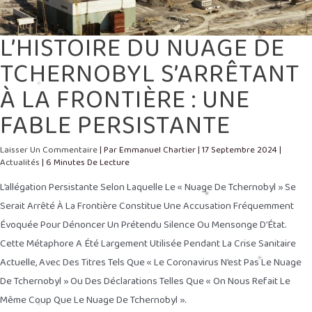
L’HISTOIRE DU NUAGE DE
TCHERNOBYL S’ARRÊTANT
À LA FRONTIÈRE : UNE
FABLE PERSISTANTE
Laisser Un Commentaire
| Par
Emmanuel Chartier
|
17 Septembre 2024
|
Actualités
|
6 Minutes De Lecture
L’allégation Persistante Selon Laquelle Le « Nuage De Tchernobyl » Se
Serait Arrêté À La Frontière Constitue Une Accusation Fréquemment
Évoquée Pour Dénoncer Un Prétendu Silence Ou Mensonge D’État.
Cette Métaphore A Été Largement Utilisée Pendant La Crise Sanitaire
Actuelle, Avec Des Titres Tels Que « Le Coronavirus N’est Pas Le Nuage
De Tchernobyl » Ou Des Déclarations Telles Que « On Nous Refait Le
Même Coup Que Le Nuage De Tchernobyl ».