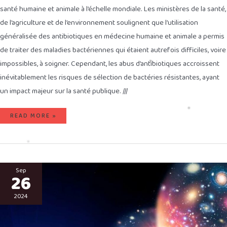
santé humaine et animale à l’échelle mondiale. Les ministères de la santé,
de l’agriculture et de l’environnement soulignent que l’utilisation
généralisée des antibiotiques en médecine humaine et animale a permis
de traiter des maladies bactériennes qui étaient autrefois difficiles, voire
impossibles, à soigner. Cependant, les abus d’antibiotiques accroissent
inévitablement les risques de sélection de bactéries résistantes, ayant
un impact majeur sur la santé publique. ///
READ MORE »
LE
NOUVEAU
Sep
26
ALBERT
EINSTEIN
DU
21ÈME
2024
SIÈCLE