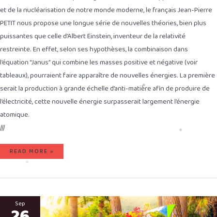
et de la nucléarisation de notre monde moderne, le français Jean-Pierre
PETIT nous propose une longue série de nouvelles théories, bien plus
puissantes que celle d’Albert Einstein, inventeur de la relativité
restreinte. En effet, selon ses hypothèses, la combinaison dans
l’équation “Janus” qui combine les masses positive et négative (voir
tableaux), pourraient faire apparaître de nouvelles énergies. La première
serait la production à grande échelle d’anti-matière afin de produire de
l’électricité, cette nouvelle énergie surpasserait largement l’énergie
atomique.
///
READ MORE »
ALLONS-
NOUS
Sep
26
CHOISIR
L’ÉLECTRIQUE,