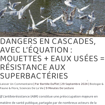
SUPERBACTÉRIES
DANGERS EN CASCADES,
AVEC L’ÉQUATION :
MOUETTES + EAUX USÉES =
RÉSISTANCE AUX
SUPERBACTÉRIES
Laisser Un Commentaire
| Par
Bertille Duffet
|
29 Septembre 2024
|
Biologie &
Faune & Flore
,
Sciences De La Vie
|
9 Minutes De Lecture
/// L’antibiorésistance (ABR) constitue une préoccupation majeure en
matière de santé publique, partagée par de nombreux acteurs de la