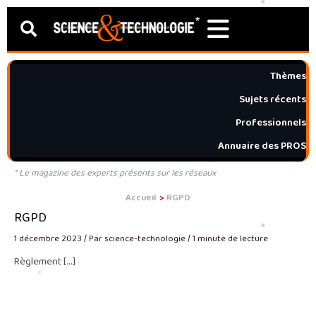
Aller
Search
au
contenu
Thèmes
Sujets récents
Professionnels
Annuaire des PROS
* Le magazine des experts présents sur les réseaux
Accueil
RGPD
RGPD
1 décembre 2023
/ Par
science-technologie
/
1 minute de lecture
Règlement […]