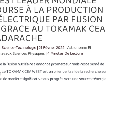
 EST LEADER MONDIALE
OURSE À LA PRODUCTION
 ÉLECTRIQUE PAR FUSION
 GRACE AU TOKAMAK CEA
ADARACHE
ar
Science-Technologie
|
21 Février 2025
|
Astronomie Et
Travaux
,
Sciences Physiques
|
4 Minutes De Lecture
e de la fusion nucléaire s’annonce prometteur mais reste semé de
s. Le TOKAMAK CEA WEST est un pilier central de la recherche sur
ant de manière significative aux progrès vers une source d’énergie