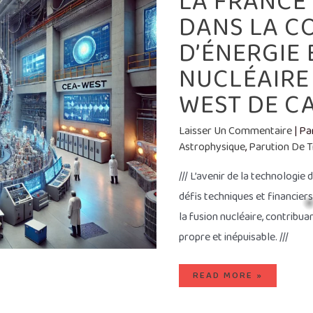
LA FRANCE
FRANCE
EST
DANS LA C
LEADER
MONDIALE
DANS
D’ÉNERGIE
LA
COURSE
À
NUCLÉAIRE
LA
PRODUCTION
WEST DE C
D’ÉNERGIE
ÉLECTRIQUE
PAR
FUSION
NUCLÉAIRE
Laisser Un Commentaire
| P
GRACE
Astrophysique
,
Parution De 
AU
TOKAMAK
CEA
WEST
/// L’avenir de la technologi
DE
CADARACHE
défis techniques et financier
la fusion nucléaire, contribu
propre et inépuisable. ///
READ MORE »