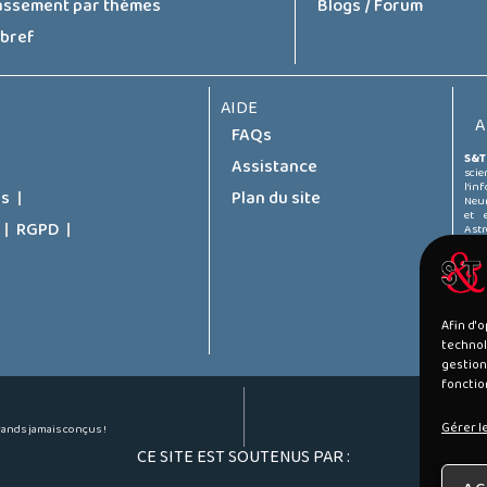
assement par thèmes
Blogs / Forum
 bref
AIDE
A
FAQs
S&T
Assistance
sci
l’in
es
Plan du site
Neur
et 
RGPD
Astr
sont
grou
2019
Afin d'
technol
gestion
fonctio
Gérer l
grands jamais conçus !
CE SITE EST SOUTENUS PAR :