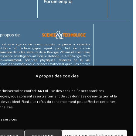
Forum emploi
 propos de
est une agence de communiqués de presse à caractère
entifique et technologique, ayant pour but de couvrir
formation dans les secteurs de la Biologie, Chimie et biochimie,
oscience, Intelligence artificielle, Robotique, Archéologie, Terre
environnement, sciences physiques, sciences de la vie,
onomie et astrophysique, sciences mathématiques. Les articles
 rédigés par un réseau d’expert du domaine ou sont issues d’un
pe de scientifiques.
A propos des cookies
 – 2025 – Tous droits réservés. ©
optimiser votre confort,
S&T
utilise des cookies. En acceptant ces
ogies, vous consentez au traitement de vos données de navigation et la
 de vos identifiants. Le refus du consentement peut affecter certaines
nnalités.
es services