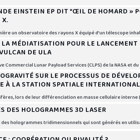
NDE EINSTEIN EP DIT “ŒIL DE HOMARD » 
 X.
rnière un observatoire des rayons X équipé d'un télescope inha
E LA MÉDIATISATION POUR LE LANCEMENT 
 VULCAN DE ULA
tive Commercial Lunar Payload Services (CLPS) de la NASA et d
ROGRAVITÉ SUR LE PROCESSUS DE DÉVEL
 À LA STATION SPATIALE INTERNATIONA
s, lors de leur différenciation en masse cellulaire interne (I
ES DES HOLOGRAMMES 3D LASER
t des hologrammes tridimensionnels qui sont générés en utili
CE : COOPÉRATION OU RIVALITÉ ?