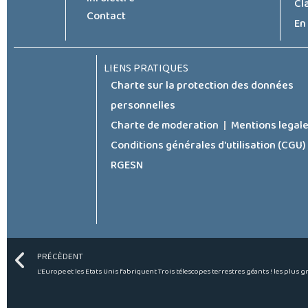
Cl
Contact
En
LIENS PRATIQUES
Charte sur la protection des données
personnelles
Charte de moderation
Mentions legal
Conditions générales d'utilisation (CGU)
RGESN
Prev
PRÉCÈDENT
L’Europe et les Etats Unis fabriquent Trois télescopes terrestres géants ! les plus 